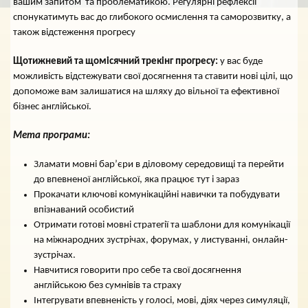
вашим запитом та проблематикою. Регулярні рефлексії
спонукатимуть вас до глибокого осмислення та саморозвитку, а
також відстеження прогресу
Щотижневий та щомісячний трекінг прогресу:
у вас буде
можливість відстежувати свої досягнення та ставити нові цілі, що
допоможе вам залишатися на шляху до вільної та ефективної
бізнес англійської.
Мета програми:
Зламати мовні бар’єри в діловому середовищі та перейти
до впевненої англійської, яка працює тут і зараз
Прокачати ключові комунікаційні навички та побудувати
впізнаваний особистий
Отримати готові мовні стратегії та шаблони для комунікації
на міжнародних зустрічах, форумах, у листуванні, онлайн-
зустрічах.
Навчитися говорити про себе та свої досягнення
англійською без сумнівів та страху
Інтегрувати впевненість у голосі, мові, діях через симуляції,