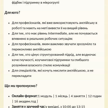
фідбек і підтримку в мікрогрупі
Для кого?
Для професіоналів, які вже використовують англійську в
роботі та мають на меті вивести її на вищий рівень
Для тих, хто має рівень Intermediate, але не почувається
впевнено в реальних робочих ситуаціях
Для професіоналів, яким важливо звучати зрозуміло та
переконливо англійською
Для тих, хто цінує структурований підхід, але водночас
хоче гнучкості, коучингової підтримки та глибшого
розуміння власного стилю комунікації
Для спеціалістів, які хочуть мислити англійською, а не
перекладати
Що ми пропонуємо?
Онлайн-формат:
1 модуль | 1 місяць | 4 заняття | 12 годин
| 16 академ.год |
Заняття у зручний час:
у вихідні, з 10:00 до 13:15