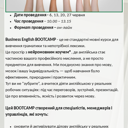
Дати проведення -
6, 13, 20, 27 червня
Час проведення
– 1
0
.00 – 1
3
.15
Формат проведення –
он-лайн
Business English BOOTCAMP
- це не стандартні мовні курси для
вивчення граматики та непотрібної лексики.
Це простір з
нейромовним коучем®
, де англійська стає
частиною вашого професійного мислення, а не просто
предметом для вивчення. Ми поєднуємо знання про мову,
мозок і вашу індивідуальність — щоб навчання було
ефективним, природним і практичним.
Тут ви не “зубрите”, а вчитеся діяти англійською у реальних
робочих ситуаціях: під час переговорів, зустрічей, презентацій.
Це про впевненість, ясність і розвиток через мову.
Цей BOOTCAMP створений для спеціалістів, менеджерів і
управлінців, які хочуть:
оновити й активізувати ділову англійську у реальних