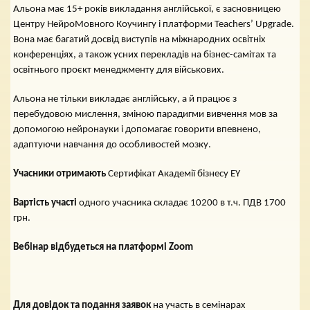
Альона має 15+ років викладання англійської, є засновницею
Центру НейроМовного Коучингу і платформи Teachers’ Upgrade.
Вона має багатий досвід виступів на міжнародних освітніх
конференціях, а також усних перекладів на бізнес-самітах та
освітнього проєкт менеджменту для військових.
Альона не тільки викладає англійську, а й працює з
перебудовою мислення, зміною парадигми вивчення мов за
допомогою нейронауки і допомагає говорити впевнено,
адаптуючи навчання до особливостей мозку.
Учасники отримають
Сертифікат Академії бізнесу EY
Вартість участі
одного учасника складає 10200 в т.ч. ПДВ 1700
грн.
Вебінар відбудеться на платформі Zoom
Для довідок та подання заявок
на участь в семінарах