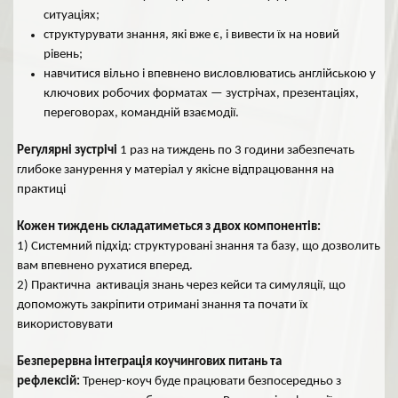
ситуаціях;
структурувати знання, які вже є, і вивести їх на новий
рівень;
навчитися вільно і впевнено висловлюватись англійською у
ключових робочих форматах — зустрічах, презентаціях,
переговорах, командній взаємодії.
Регулярні зустрічі
1 раз на тиждень по 3 години забезпечать
глибоке занурення у матеріал у якісне відпрацювання на
практиці
Кожен тиждень складатиметься з двох компонентів:
1) Системний підхід: структуровані знання та базу, що дозволить
вам впевнено рухатися вперед.
2) Практична активація знань через кейси та симуляції, що
допоможуть закріпити отримані знання та почати їх
використовувати
Безперервна інтеграція коучингових питань та
рефлексій:
Тренер-коуч буде працювати безпосередньо з