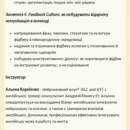
сторін, аргументація, пошук win–win рішень
Заняття 4.
Feedback
Culture
: як побудувати відкриту
комунікацію в команді
напрацювання фраз, лексики, структури та культури
фідбеку в міжнародному середовищі
надання та отримання фідбеку колегам у позитивному й
негативному сценаріях
побудова конструктивного діалогу: як перетворити фідбек
на інструмент розвитку, а не оцінювання
Інструктор:
Альона Корнієнко
- Нейромовний коуч® (ELC and ICF) з
англійської, тренер-консультант Академії бізнесу EY. Альона
спеціалізується на викладанні бізнес-англійською інтегруючи
нейронауку та коучинг, а також є тренеркою вчителів
англійської. Допомагає професіоналам ефективно інтегрувати
англійську мову в роботу та життя.