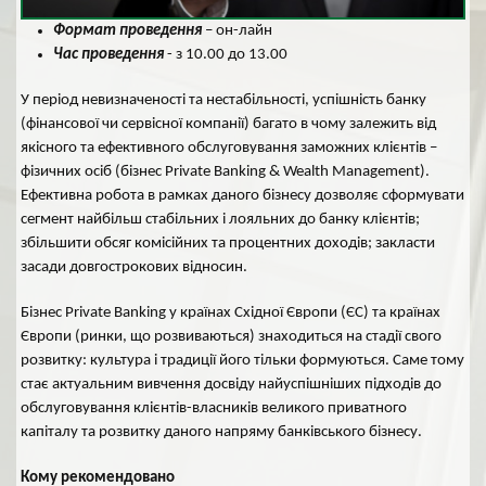
Формат проведення
– он-лайн
Час проведення
- з 10.00 до 13.00
У період невизначеності та нестабільності, успішність банку
(фінансової чи сервісної компанії) багато в чому залежить від
якісного та ефективного обслуговування заможних клієнтів –
фізичних осіб (бізнес Private Banking & Wealth Management).
Ефективна робота в рамках даного бізнесу дозволяє сформувати
сегмент найбільш стабільних і лояльних до банку клієнтів;
збільшити обсяг комісійних та процентних доходів; закласти
засади довгострокових відносин.
Бізнес Private Banking у країнах Східної Європи (ЄС) та країнах
Європи (ринки, що розвиваються) знаходиться на стадії свого
розвитку: культура і традиції його тільки формуються. Саме тому
стає актуальним вивчення досвіду найуспішніших підходів до
обслуговування клієнтів-власників великого приватного
капіталу та розвитку даного напряму банківського бізнесу.
Кому рекомендовано