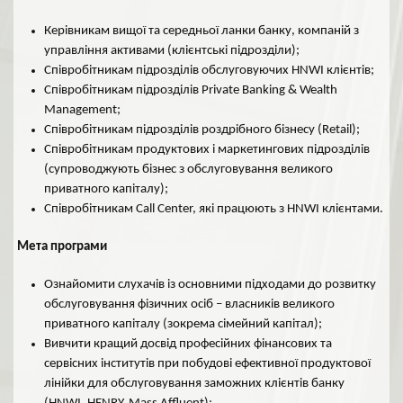
Керівникам вищої та середньої ланки банку, компаній з
управління активами (клієнтські підрозділи);
Співробітникам підрозділів обслуговуючих HNWI клієнтів;
Співробітникам підрозділів Private Banking & Wealth
Management;
Співробітникам підрозділів роздрібного бізнесу (Retail);
Співробітникам продуктових і маркетингових підрозділів
(супроводжують бізнес з обслуговування великого
приватного капіталу);
Співробітникам Call Center, які працюють з HNWI клієнтами.
Мета програми
Ознайомити слухачів із основними підходами до розвитку
обслуговування фізичних осіб – власників великого
приватного капіталу (зокрема сімейний капітал);
Вивчити кращий досвід професійних фінансових та
сервісних інститутів при побудові ефективної продуктової
лінійки для обслуговування заможних клієнтів банку