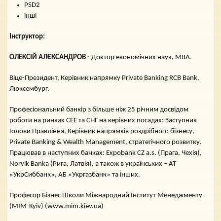
PSD2
інші
Інструктор:
ОЛЕКСІЙ АЛЄКСАНДРОВ -
Доктор економічних наук, MBA.
Віце-Президент, Керівник напрямку Private Banking RCB Bank,
Люксембург.
Професіональний банкір з більше ніж 25 річним досвідом
роботи на ринках СЕЕ та СНГ на керівних посадах: Заступник
Голови Правління, Керівник напрямків роздрібного бізнесу,
Private Banking & Wealth Management, стратегічного розвитку.
Працював в наступних банках: Expobank CZ a.s. (Прага, Чехія),
Norvik Banka (Рига, Латвія), а також в українських – АТ
«УкрСиббанк», АБ «Укргазбанк» та інших.
Професор Бізнес Школи Міжнародний Інститут Менеджменту
(MIM-Kyiv) (www.mim.kiev.ua)