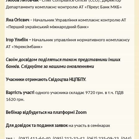
Любов Литовчак
- Chief Compliance Officer (ССО), Директор
Департаменту комплаєнс-контролю АТ «Піреус Банк МКБ»
Яна Огієвич
– Начальник Управління комплаєнс контролю АТ
«Перший український міжнародний банк»
Ігор Улибін
–
Начальник управління нормативного комплаєнсу
АТ «Укрексімбанк»
Своїм досвідом поділяться також представники інших
банків. Слідкуйте за нашими оновленнями
Учасники отримають Свідоцтва НЦПБПУ.
Вартість участі
одного учасника складає 9720 грн. в т.ч. ПДВ
1620 грн.
Вебінар відбудеться на платформі Zoom
Для довідок та подання заявок
на участь в семінарах
тел.: (097) 411-64-40, (095) 212-32-42, (067) 235-09-23, (044)