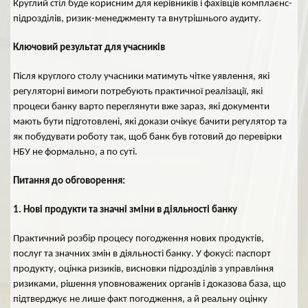
Круглий стіл буде корисним для керівників і фахівців комплаєнс-
підрозділів, ризик-менеджменту та внутрішнього аудиту.
Ключовий результат для учасників
Після круглого столу учасники матимуть чітке уявлення, які
регуляторні вимоги потребують практичної реалізації, які
процеси банку варто переглянути вже зараз, які документи
мають бути підготовлені, які докази очікує бачити регулятор та
як побудувати роботу так, щоб банк був готовий до перевірки
НБУ не формально, а по суті.
Питання до обговорення:
1. Нові продукти та значні зміни в діяльності банку
Практичний розбір процесу погодження нових продуктів,
послуг та значних змін в діяльності банку. У фокусі: паспорт
продукту, оцінка ризиків, висновки підрозділів з управління
ризиками, рішення уповноважених органів і доказова база, що
підтверджує не лише факт погодження, а й реальну оцінку