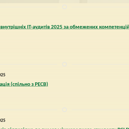
 внутрішніх ІТ-аудитів 2025 за обмежених компетенц
025
ція (спільно з PECB)
025