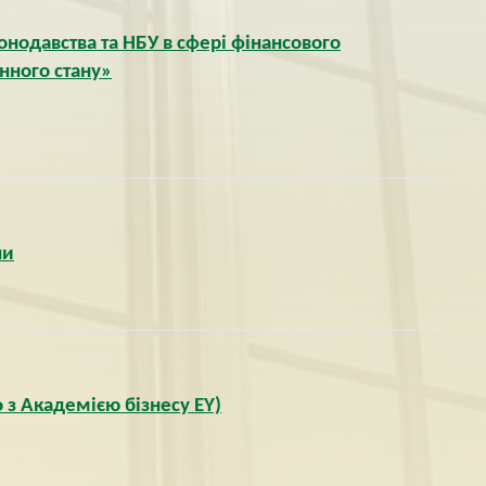
нодавства та НБУ в сфері фінансового
єнного стану»
ни
 з Академією бізнесу EY)