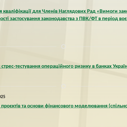
кваліфікації для Членів Наглядових Рад «Вимоги зако
ості застосування законодавства з ПВК/ФТ в період во
стрес-тестування операційного ризику в банках Украї
025
 проєктів та основи фінансового моделювання (спільно