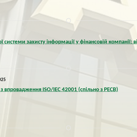
 системи захисту інформації у фінансовій компанії: 
025
 з впровадження ISO/IEC 42001 (спільно з PECB)