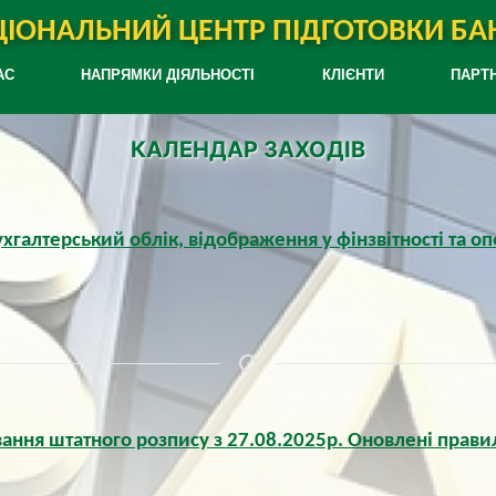
ІОНАЛЬНИЙ ЦЕНТР ПІДГОТОВКИ БАН
АС
НАПРЯМКИ ДІЯЛЬНОСТІ
КЛІЄНТИ
ПАРТ
КАЛЕНДАР ЗАХОДІВ
ухгалтерський облік, відображення у фінзвітності та о
вання штатного розпису з 27.08.2025р. Оновлені прави